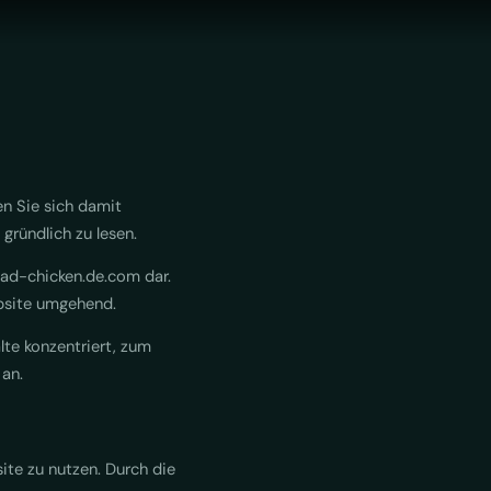
en Sie sich damit
gründlich zu lesen.
ad-chicken.de.com dar.
ebsite umgehend.
lte konzentriert, zum
 an.
ite zu nutzen. Durch die