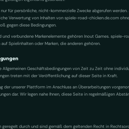
n nur für persönliche, nicht-kommerzielle Zwecke abgerufen werden.
che Verwertung von Inhalten von spiele-road-chicken.de.com ohne 
toß gegen diese Bedingungen.
d
und verbundene Markenelemente gehören Inout Games. spiele-roa
auf Spielinhalten oder Marken, die anderen gehören.
ngungen
se Allgemeinen Geschäftsbedingungen von Zeit zu Zeit ohne individu
gen treten mit der Veröffentlichung auf dieser Seite in Kraft.
g der unserer Plattform im Anschluss an Überarbeitungen vorgenom
ungen dar. Wir legen nahe Ihnen, diese Seite in regelmäßigen Abstän
 geregelt durch und sind gemäß dem geltenden Recht in Rechtsord