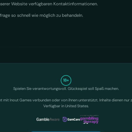
unserer Website verfügbaren Kontaktinformationen.
nfrage so schnell wie möglich zu behandeln.
18+
Spielen Sie verantwortungsvoll. Glücksspiel soll Spaß machen.
ht mit
Inout Games
verbunden oder von ihnen unterstützt. Inhalte dienen nur z
Verfügbar in United States.