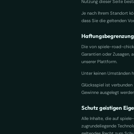
Nutzung dieser Seite bestä
Je nach Ihrem Standort kön
dass Sie die geltenden Vor
Haftungsbegrenzung
Die von spiele-road-chick
Garantien oder Zusagen, au
unserer Plattform.
Unter keinen Umständen haf
Glücksspiel ist verbunden m
Gewinne ausgelegt werden. 
Schutz geistigen Eig
Alle Inhalte, die auf spie
zugrundeliegende Technolo
geltendes Recht zum Schu