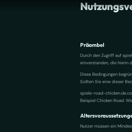
Nutzungsv
Zum
Inhalt
springen
Präambel
Durch den Zugriff auf spie
einverstanden, die hierin 
Diese Bedingungen begrün
Sollten Sie eine dieser Be
spiele-road-chicken.de.co
Beispiel
Chicken Road
. Wi
Altersvoraussetzung
Nutzer müssen ein Mindest