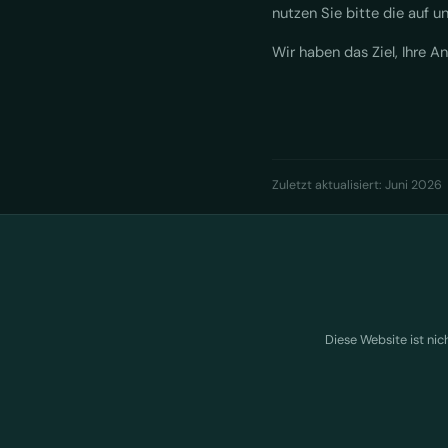
nutzen Sie bitte die auf 
Wir haben das Ziel, Ihre A
Zuletzt aktualisiert: Juni 2026
Diese Website ist nic