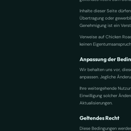
Inhalte dieser Seite dürfe
Übertragung oder gewerbli
Genehmigung ist ein Vers
Verweise auf
Chicken Roa
keinen Eigentumsanspruch 
Anpassung der Bedi
Wir behalten uns vor, die
anpassen. Jegliche Änderun
Ihre weitergehende Nutzun
Einwilligung solcher Änder
Aktualisierungen.
Geltendes Recht
Diese Bedingungen werden