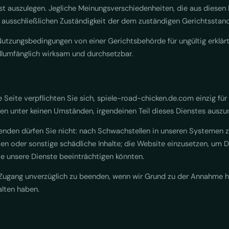
ist auszulegen. Jegliche Meinungsverschiedenheiten, die aus diese
ausschließlichen Zuständigkeit der dem zuständigen Gerichtsstand
 Nutzungsbedingungen von einer Gerichtsbehörde für ungültig erklär
lumfänglich wirksam und durchsetzbar.
e Seite verpflichten Sie sich, spiele-road-chicken.de.com einzig für
fen unter keinen Umständen, irgendeinen Teil dieses Dienstes auszu
den dürfen Sie nicht: nach Schwachstellen in unseren Systemen z
n oder sonstige schädliche Inhalte; die Website einzusetzen, um Dr
ie unsere Dienste beeinträchtigen könnten.
n Zugang unverzüglich zu beenden, wenn wir Grund zu der Annahme h
lten haben.