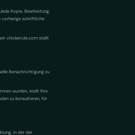
 Jede Kopie, Bearbeitung,
vorherige schriftliche
d-chicken.de.com stellt
elle Benachrichtigung zu
men wurden, stellt Ihre
den zu konsultieren, für
nung, in der der