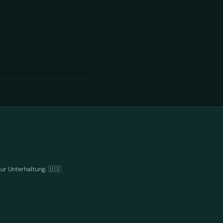
ur Unterhaltung. 🇺🇸